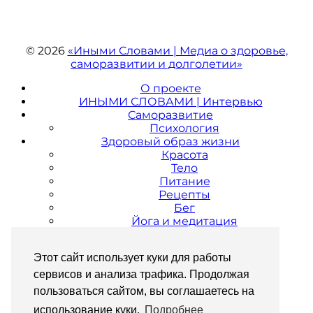
© 2026
«Иными Словами | Медиа о здоровье,
саморазвитии и долголетии»
О проекте
ИНЫМИ СЛОВАМИ | Интервью
Саморазвитие
Психология
Здоровый образ жизни
Красота
Тело
Питание
Рецепты
Бег
Йога и медитация
Стиль жизни
Городский гид
Этот сайт использует куки для работы
путешествия
Культура и искусство
сервисов и анализа трафика. Продолжая
Музеи и выставки
пользоваться сайтом, вы соглашаетесь на
FAQ
использование куки.
Подробнее